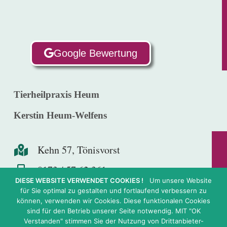
Google Bewertung
Tierheilpraxis Heum
Kerstin Heum-Welfens
Kehn 57, Tönisvorst
0173 / 57 62 361
DIESE WEBSITE VERWENDET COOKIES !
Um unsere Website
info@tierheilpraxis-heum.de
für Sie optimal zu gestalten und fortlaufend verbessern zu
können, verwenden wir Cookies. Diese funktionalen Cookies
Facebook
sind für den Betrieb unserer Seite notwendig. MIT "OK
Verstanden" stimmen Sie der Nutzung von Drittanbieter-