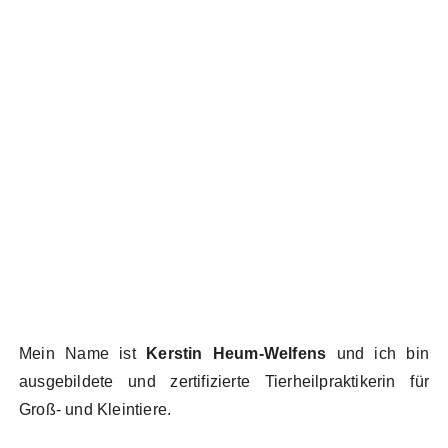
Kontakt
Ich freue mich auf Ihre Kontaktaufnahme um
einen Termin zu vereinbaren.
Mein Name ist
Kerstin Heum-Welfens
und ich bin
ausgebildete und zertifizierte Tierheilpraktikerin für
Groß- und Kleintiere.