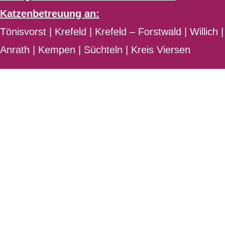
Katzenbetreuung an:
Tönisvorst | Krefeld | Krefeld – Forstwald | Willich |
Anrath | Kempen | Süchteln | Kreis Viersen
Über mich
Seit meiner Kindheit sind Pferde meine
tierischen Begleiter...